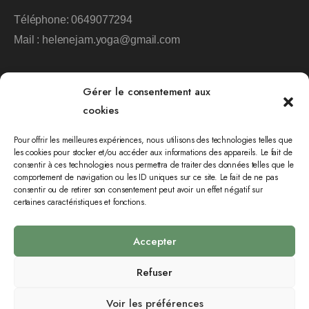
Téléphone:
0649077294
Mail :
helenejam.yoga@gmail.com
Gérer le consentement aux
cookies
Pour offrir les meilleures expériences, nous utilisons des technologies telles que
les cookies pour stocker et/ou accéder aux informations des appareils. Le fait de
Plus d'informations
consentir à ces technologies nous permettra de traiter des données telles que le
comportement de navigation ou les ID uniques sur ce site. Le fait de ne pas
consentir ou de retirer son consentement peut avoir un effet négatif sur
Cours de yoga
Hélène Jamonneau
certaines caractéristiques et fonctions.
À propos
Politique de cookies
Accepter
Planning et tarifs
Conditions générales
Refuser
Contactez-nous
Mentions légales
Voir les préférences