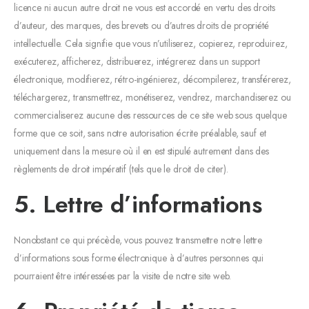
licence ni aucun autre droit ne vous est accordé en vertu des droits
d’auteur, des marques, des brevets ou d’autres droits de propriété
intellectuelle. Cela signifie que vous n’utiliserez, copierez, reproduirez,
exécuterez, afficherez, distribuerez, intégrerez dans un support
électronique, modifierez, rétro-ingénierez, décompilerez, transférerez,
téléchargerez, transmettrez, monétiserez, vendrez, marchandiserez ou
commercialiserez aucune des ressources de ce site web sous quelque
forme que ce soit, sans notre autorisation écrite préalable, sauf et
uniquement dans la mesure où il en est stipulé autrement dans des
règlements de droit impératif (tels que le droit de citer).
5. Lettre d’informations
Nonobstant ce qui précède, vous pouvez transmettre notre lettre
d’informations sous forme électronique à d’autres personnes qui
pourraient être intéressées par la visite de notre site web.